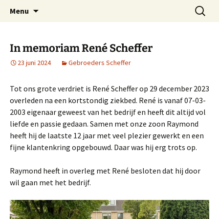
Schildersvakwerk voor een goede prijs
Ga
Zoeken
Schildersbedrijf Scheffer
Menu
naar
naar:
Zwolle Schilders- en
de
Onderhoudsbedrijf
inhoud
In memoriam René Scheffer
23 juni 2024
Gebroeders Scheffer
Tot ons grote verdriet is René Scheffer op 29 december 2023
overleden na een kortstondig ziekbed. René is vanaf 07-03-
2003 eigenaar geweest van het bedrijf en heeft dit altijd vol
liefde en passie gedaan. Samen met onze zoon Raymond
heeft hij de laatste 12 jaar met veel plezier gewerkt en een
fijne klantenkring opgebouwd. Daar was hij erg trots op.
Raymond heeft in overleg met René besloten dat hij door
wil gaan met het bedrijf.